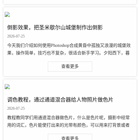
倒影效果，把圣米歇尔山城堡制作出倒影
2026-07-25
今天我们介绍如何使用Photoshop合成黄昏中孤独又浪漫的城堡效
果，操作简单，技巧也不复杂，很适合新手学习。夕阳西下，暮
色弥漫的城堡 效果图： 素材： 搜索公众号photoshop教程论坛，
查看更多
免费领取自学福
调色教程，通过通道混合器给人物照片做色片
2026-07-25
教程教同学们用通道混合器做色片，什么是色片呢，摄影中经常
用的词汇，色片能使打出来的光带有颜色，可以用来打背景或者
轮廓，但是通常的拍摄，用色片打轮廓用的不是很多，也属于灯
查看更多