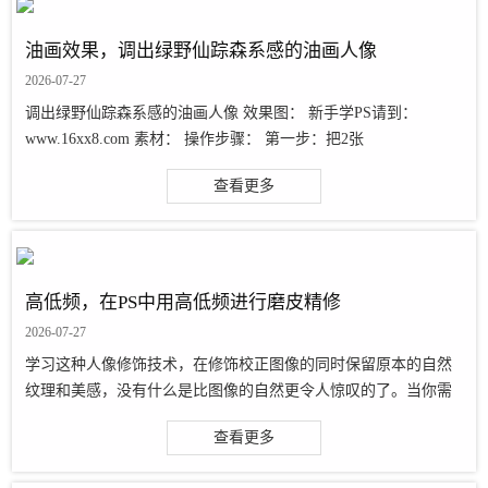
油画效果，调出绿野仙踪森系感的油画人像
2026-07-27
调出绿野仙踪森系感的油画人像 效果图： 新手学PS请到：
www.16xx8.com 素材： 操作步骤： 第一步：把2张
查看更多
高低频，在PS中用高低频进行磨皮精修
2026-07-27
学习这种人像修饰技术，在修饰校正图像的同时保留原本的自然
纹理和美感，没有什么是比图像的自然更令人惊叹的了。当你需
要对图像进行微妙的调整，并保留自然的纹理时，分频磨皮技术
查看更多
一定可以帮助到你。分频磨皮技术让···