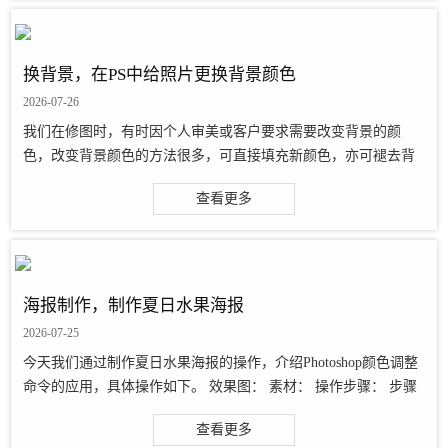
换背景，在PS中给照片更换背景颜色
2026-07-26
我们在修图时，有时因个人审美或客户要求需要改变背景的颜
色，改变背景颜色的方法很多，可直接填充新颜色，亦可褪去背
景颜色再用曲线进行加色转色的方法。本篇教程要教同学们更换
查看更多
背景颜色的方法非常简单，一是利用可···
海报制作，制作夏日水果海报
2026-07-25
今天我们通过制作夏日水果海报的操作，介绍Photoshop颜色调整
命令的应用，具体操作如下。 效果图： 素材： 操作步骤： 步骤
1：打开PS软件后，按下“Ctrl+O”快捷键http://www.16xx8.co
查看更多