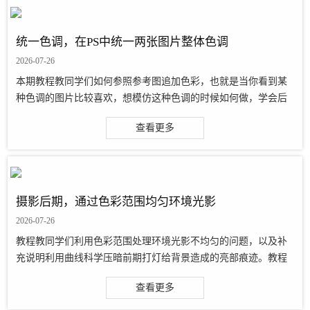
统一色调，在PS中统一两张图片整体色调
2026-07-26
本期教程教同学们如何参照参考图追加色彩，也就是当你看到某
种色调的图片比较喜欢，想模仿这种色调的时候如何做，学会后
对同学们的调色有很大帮助，这样在以后看到喜欢的色调就可以
查看更多
模仿，具体如何做通过教程来学习一···
摄影后期，通过色彩范围均匀环境光影
2026-07-26
教程教同学们利用色彩范围处理环境光影不均匀的问题，以及补
充说明利用曲线科学压暗前期打灯给背景造成的亮部痕迹。教程
中原图的打灯反光痕迹已通过中性灰
查看更多
http://www.16xx8.com/tags/38464/大概处理过一遍，不作重点···