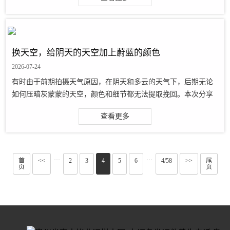
光的一种运用，教程通过PS来进行操···
换天空，给阴天的天空加上蔚蓝的颜色
2026-07-24
有时由于前期拍摄天气原因，在阴天和多云的天气下，后期无论
如何压暗灰蒙蒙的天空，颜色和细节都无法提取挽回。本次分享
的PS小技巧正是关于如何利用可选颜色对天空进行加色和利用渐
查看更多
变工具使天空看起来更真实，跟着教···
···
···
首
<<
2
3
4
5
6
4/58
>>
尾
页
页