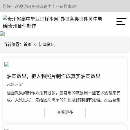
您好！欢迎访问贵州省高中毕业证样本网！
网站首页

关于我们
产品中心
当前位置：
首页
>>
新闻资讯
新闻资讯
联系我们
油画效果，把人物照片制作成真实油画效果
2026-07-27
油画效果的制作方法有很多，最常用的就是用一些艺术滤镜来完
成。大致过程：先给图片简单的润色及修饰细节处理。然后复制
或盖印图层，用滤镜加上类似油画笔触的纹理，并改变图层的混
查看更多
合模式，基本效果就出来了。滤镜效···