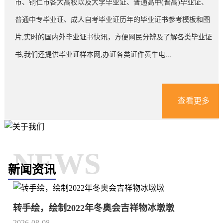
市、铜仁市各大高校以及大学毕业证、普通高中(普高)毕业证、
普通中专毕业证、成人自考毕业证历年的毕业证书参考模板和图
片,实时的国内外毕业证书快讯，方便网民分辨及了解各类毕业证
书,我们还提供毕业证样本网,办证各类证件黄牛电...
查看更多
NEWS
新闻资讯
转手绘，绘制2022年冬奥会吉祥物冰墩墩
2026-08-08