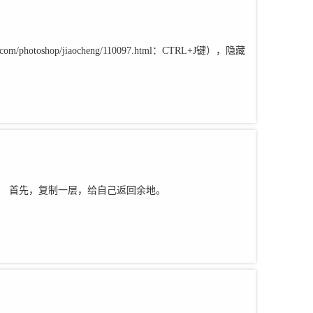
oshop/jiaocheng/110097.html：CTRL+J键），隐藏
作步骤： 首先，复制一层，给自己返回余地。