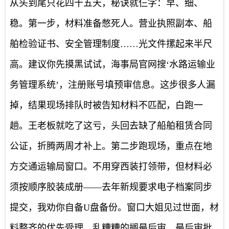
从头到尾只花四十五天，秘诀就仨字：早、细、
稳。第一步，材料准备憋死人。营业执照副本、船
舶检验证书、安全管理制度……光文件摞起来半尺
高。建议你先摸黑试试，海事局官网搜‘水路运输业
务管理系统’，注册账号填预审信息。这步很多人漏
掉，结果现场排队时被告知材料不匹配，白跑一
趟。王老板就吃了这亏，头回去缺了船舶租赁合同
公证，折腾两周才补上。第二步跑现场，重点在地
方交通运输局窗口。不用穿西装打领带，但材料必
须按顺序胶装成册——去年新规要求电子档案同步
提交，我劝你自备U盘备份。窗口大姐见过世面，材
料整齐的优先受理，乱糟糟的搁最后审。最后审批