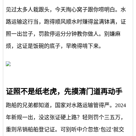
见过太多人栽跟头，今天掏心窝子跟你唠明白。水
路运输这行当，跑得顺风顺水时赚得盆满钵满，证
照一出岔子，罚款停运分分钟教你做人。别嫌麻
烦，这证是饭碗的底子，早晚得啃下来。
证照不是纸老虎，先摸清门道再动手
跑船的兄弟都知道，国家对水路运输管得严。2024
年新规一出，没这张证硬上路？轻则罚个三五万，
重则吊销船舶登记证。可别听中介忽悠‘包过’就交