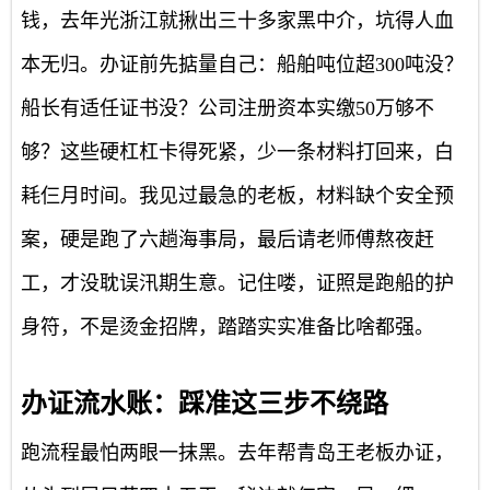
钱，去年光浙江就揪出三十多家黑中介，坑得人血
本无归。办证前先掂量自己：船舶吨位超300吨没？
船长有适任证书没？公司注册资本实缴50万够不
够？这些硬杠杠卡得死紧，少一条材料打回来，白
耗仨月时间。我见过最急的老板，材料缺个安全预
案，硬是跑了六趟海事局，最后请老师傅熬夜赶
工，才没耽误汛期生意。记住喽，证照是跑船的护
身符，不是烫金招牌，踏踏实实准备比啥都强。
办证流水账：踩准这三步不绕路
跑流程最怕两眼一抹黑。去年帮青岛王老板办证，