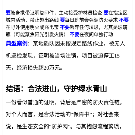
要
随身携带证明复印件，主动接受护林员检查
要
在指定区
域内活动，禁止超出路线
要
每日班前会强调防火要求
不要
在野外使用明火或充电宝
不要
丢弃任何垃圾，尤其是玻璃
瓶（可能聚焦阳光引发火情）
不要
在夜间单独行动
典型案例
：某地质队因未按规定路线作业，被无人
机巡检发现，证明被当场注销，项目被迫停工15
天，经济损失超20万元。
结语：合法进山，守护绿水青山
一份看似普通的证明，背后是严密的防火责任链。
对个人而言，是合法活动的“保障书”；对社会来
说，是生态安全的“防护网”。与其抱怨流程繁琐，