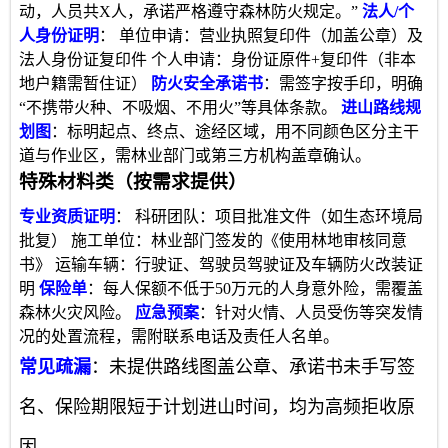
动，人员共X人，承诺严格遵守森林防火规定。”
法人/个
人身份证明
： 单位申请：营业执照复印件（加盖公章）及
法人身份证复印件 个人申请：身份证原件+复印件（非本
地户籍需暂住证）
防火安全承诺书
：需签字按手印，明确
“不携带火种、不吸烟、不用火”等具体条款。
进山路线规
划图
：标明起点、终点、途经区域，用不同颜色区分主干
道与作业区，需林业部门或第三方机构盖章确认。
特殊材料类（按需求提供）
专业资质证明
： 科研团队：项目批准文件（如生态环境局
批复） 施工单位：林业部门签发的《使用林地审核同意
书》 运输车辆：行驶证、驾驶员驾驶证及车辆防火改装证
明
保险单
：每人保额不低于50万元的人身意外险，需覆盖
森林火灾风险。
应急预案
：针对火情、人员受伤等突发情
况的处置流程，需附联系电话及责任人名单。
常见疏漏
：未提供路线图盖公章、承诺书未手写签
名、保险期限短于计划进山时间，均为高频拒收原
因。