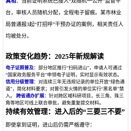
真相
：当前证明系统已接入“双随机一公开”监管平
台，审核人员随机分配，全程电子留痕。某市林业
局曾通报3起“打招呼”干预办证的案例，相关责任人
均被处分。
政策变化趋势：2025年新规解读
电子证照普及
：部分地区推行“扫码进山”，申请人可通过
“国家政务服务平台”申领电子证明，实时显示有效状态。
信用分级管理
：对连续三年无违规记录的单位开放“绿色通
道”，简化材料要求；对曾引发火情的单位实行“黑名单”禁
入。
跨省通办扩展
：针对跨区域科研项目，长三角、珠三
角等地区可线上联合审批，避免重复提交材料。
持续有效管理：进入后的“三要三不要”
即使拿到证明，进山后仍需严格遵守：