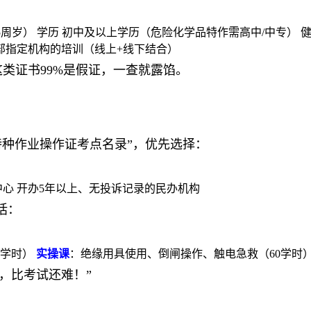
宽至65周岁） 学历 初中及以上学历（危险化学品特作需高中/中专
部指定机构的培训（线上+线下结合）
这类证书99%是假证，一查就露馅。
特种作业操作证考点名录”，优先选择：
心 开办5年以上、无投诉记录的民办机构
括：
0学时）
实操课
：绝缘用具使用、倒闸操作、触电急救（60学时
，比考试还难！”