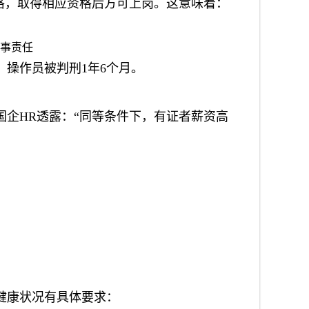
格，取得相应资格后方可上岗。这意味着：
刑事责任
，操作员被判刑1年6个月。
型国企HR透露：“同等条件下，有证者薪资高
健康状况有具体要求：