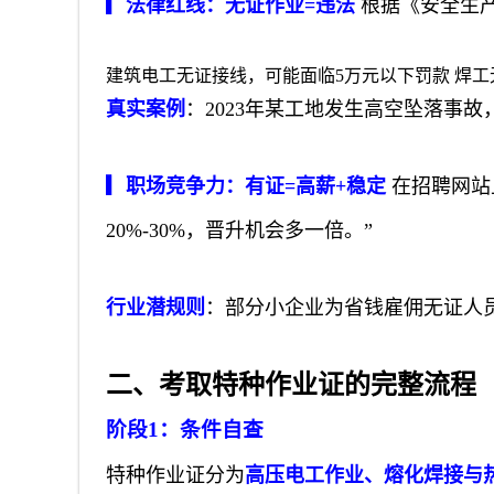
▎法律红线：无证作业=违法
根据《安全生
建筑电工无证接线，可能面临5万元以下罚款 焊
真实案例
：2023年某工地发生高空坠落事
▎职场竞争力：有证=高薪+稳定
在招聘网站
20%-30%，晋升机会多一倍。”
行业潜规则
：部分小企业为省钱雇佣无证人
二、考取特种作业证的完整流程（2
阶段1：条件自查
特种作业证分为
高压电工作业、熔化焊接与