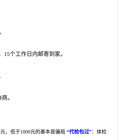
。
，15个工作日内邮寄到家。
。
协商。
00元，低于1000元的基本是骗局
“代检包过”
：体检