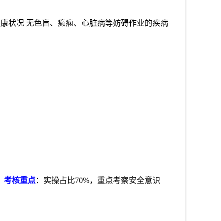
） 健康状况 无色盲、癫痫、心脏病等妨碍作业的疾病
）
考核重点
：实操占比70%，重点考察安全意识